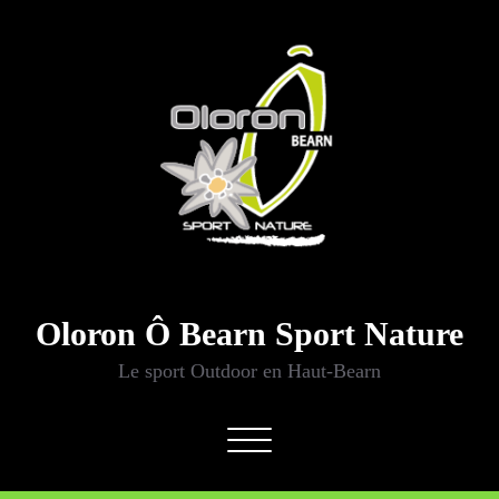
Aller
au
contenu
Oloron Ô Bearn Sport Nature
Le sport Outdoor en Haut-Bearn
Afficher/masquer
la
navigation